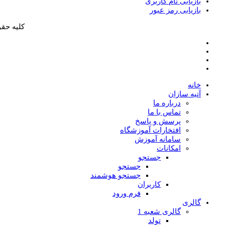
بازیابی نام کاربری
بازیابی رمز عبور
کلیه حقو
خانه
آتیه سازان
درباره ما
تماس با ما
پرسش و پاسخ
افتخارات آموزشگاه
سامانه آموزش
امکانات
جستجو
جستجو
جستجو هوشمند
کاربران
فرم ورود
گالری
گالری شعبه 1
تولد