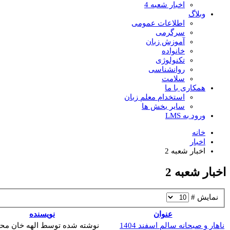
اخبار شعبه 4
وبلاگ
اطلاعات عمومی
سرگرمی
آموزش زبان
خانواده
تکنولوژی
روانشناسی
سلامت
همکاری با ما
استخدام معلم زبان
سایر بخش ها
ورود به LMS
خانه
اخبار
اخبار شعبه 2
اخبار شعبه 2
نمایش #
عنوان
نویسنده
ناهار و صبحانه سالم اسفند 1404
نوشته شده توسط الهه خان مح